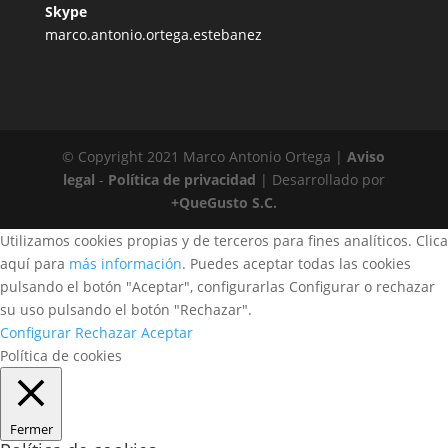
Skype
marco.antonio.ortega.estebanez
© Copyright 2021 Marco Antonio Ortega |
Aviso
legal
-
Política de privacidad
| Desarrollado por
+QueGusto S.C.
Utilizamos cookies propias y de terceros para fines analíticos. Clica
aquí para
más información
. Puedes aceptar todas las cookies
pulsando el botón "Aceptar", configurarlas Configurar o rechazar
su uso pulsando el botón "Rechazar".
Configurar
Rechazar
Aceptar
Política de cookies
Fermer